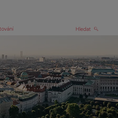
tování
Hledat
HLEDAT
na mapě