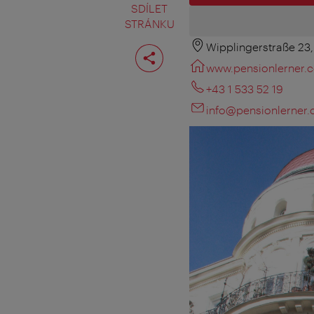
SDÍLET
STRÁNKU
Wipplingerstraße 23
Rozdělit
stranu
www.pensionlerner.
+43 1 533 52 19
info@pensionlerner