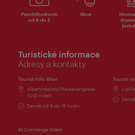
Pamětihodnosti
Akce
Hroma
od A do Z
dopra
jízde
Turistické informace
Adresy a kontakty
Tourist-Info Wien
Tourist-In
Místo:
Albertinaplatz/Maysedergasse
Místo
v příl
1010 Vídeň
Provo
Denně
Provozní
Denně od 9 do 18 hodin
doba:
doba:
AI Concierge Vídeň