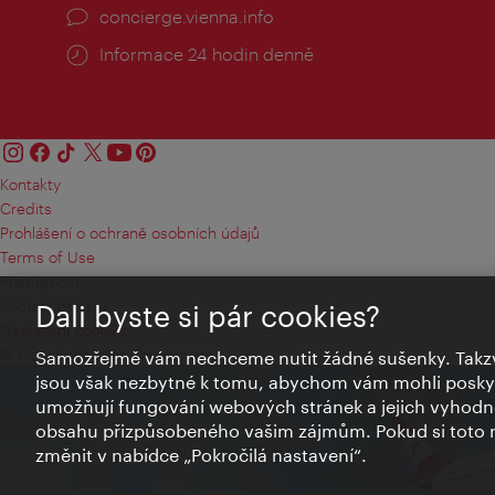
concierge.vienna.info
Informace 24 hodin denně
Kontakty
Credits
Prohlášení o ochraně osobních údajů
Terms of Use
Přístupnost
Kontakt pro tisk
Dali byste si pár cookies?
Nastavení cookies
© Copyright Wien Tourismus
Samozřejmě vám nechceme nutit žádné sušenky. Takzv
jsou však nezbytné k tomu, abychom vám mohli poskytn
umožňují fungování webových stránek a jejich vyhodno
obsahu přizpůsobeného vašim zájmům. Pokud si toto n
změnit v nabídce „Pokročilá nastavení“.