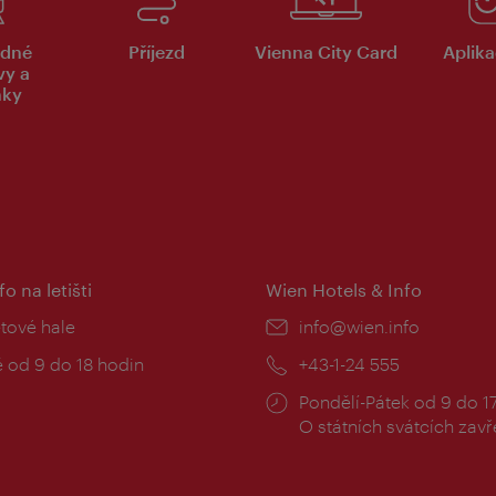
dné
Příjezd
Vienna City Card
Aplika
vy a
nky
fo na letišti
Wien Hotels & Info
:
etové hale
E-
info@wien.info
mail:
zní
 od 9 do 18 hodin
Telefon:
+43-1-24 555
Provozní
Pondělí-Pátek od 9 do 1
doba:
O státních svátcích zav