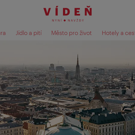
ura
Jídlo a pití
Město pro život
Hotely a ces
Výsledky hledání zobrazit 