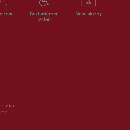
ce ivie
Bezbariérová
Naše služby
Vídeň
7 hodin
řeno