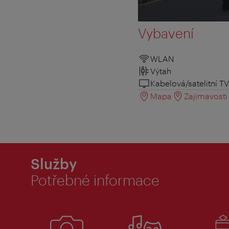
Vybavení
WLAN
Výtah
Kabelová/satelitní TV
Mapa
Zajímavosti 
Služby
Potřebné informace