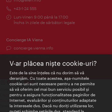
mail:
Telefon:
+43-1-24 555
Program:
Luni-Vineri 9:00 până la 17:00
Închis în zilele de sărbători legale
Concierge IA Viena
concierge.vienna.info
Informații non-stop
V-ar plăcea nişte cookie-uri?
Este de la sine înţeles că nu dorim să vă
deranjăm. Cu toate acestea, aşa-numitele
cookie-uri sunt necesare pentru a ne permite
să vă oferim cel mai bun serviciu posibil şi
Contact
pentru a asigura funcţionalitatea paginilor de
Credits
Internet, evaluărilor şi conţinuturilor adaptate
Declaraţie privind protecţia datelor
la interesele dvs. Dacă nu doriţi utilizarea lor,
Terms of Use
puteţi schimba setările dvs. standard la
Accesibilitate