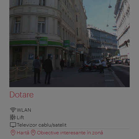
Dotare
WLAN
Lift
Televizor cablu/satelit
Hartă
Obiective interesante în zonă