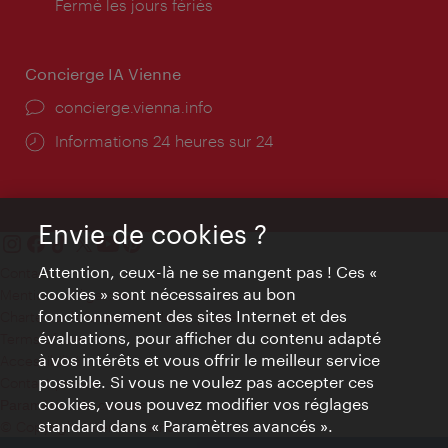
d'ouverture:
Fermé les jours fériés
Concierge IA Vienne
Ort:
concierge.vienna.info
Öffnungszeiten:
Informations 24 heures sur 24
Envie de cookies ?
Attention, ceux-là ne se mangent pas ! Ces «
Contact
cookies » sont nécessaires au bon
Mentions obligatoires
fonctionnement des sites Internet et des
Charte sur le respect de la vie privée
évaluations, pour afficher du contenu adapté
Terms of Use
à vos intérêts et vous offrir le meilleur service
Accessibilité
possible. Si vous ne voulez pas accepter ces
Contact presse
cookies, vous pouvez modifier vos réglages
Paramètres de cookies
standard dans « Paramètres avancés ».
© Copyright WienTourismus