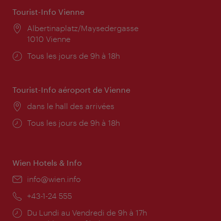
Tourist-Info Vienne
Lieu:
Albertinaplatz/Maysedergasse
1010 Vienne
Horaires
Tous les jours de 9h à 18h
d'ouverture:
Tourist-Info aéroport de Vienne
Lieu:
dans le hall des arrivées
Horaires
Tous les jours de 9h à 18h
d'ouverture:
Wien Hotels & Info
E-
info@wien.info
mail:
Téléphone:
+43-1-24 555
Horaires
Du Lundi au Vendredi de 9h à 17h