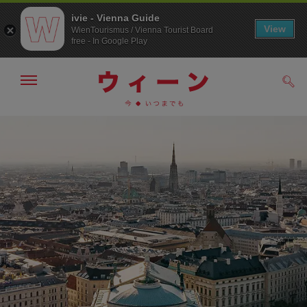
ivie - Vienna Guide
View
WienTourismus / Vienna Tourist Board
free - In Google Play
メ
検
ニ
索
ュ
/>
メ
こ
す
ー
る
ニ
の
の
ュ
ペ
表
ー
ー
示・
非
へ
ジ
表
の
示
ト
ッ
プ
へ