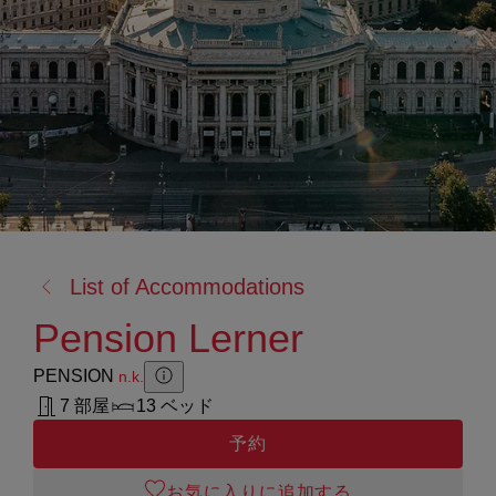
戻
List of Accommodations
る:
Pension Lerner
PENSION
n.k.
Zusatzinformation anzeigen
Zusatzinformation ausblenden
7 部屋
13 ベッド
予約
お気に入りに追加する