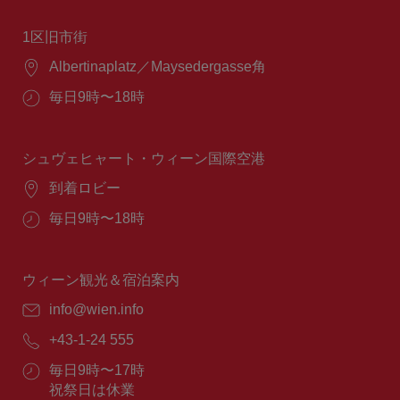
1区旧市街
場
Albertinaplatz／Maysedergasse角
所：
営
毎日9時〜18時
業
時
間：
シュヴェヒャート・ウィーン国際空港
場
到着ロビー
所：
営
毎日9時〜18時
業
時
間：
ウィーン観光＆宿泊案内
E
info@wien.info
メ
電
+43-1-24 555
ー
話
ル：
営
毎日9時〜17時
番
業
祝祭日は休業
号：