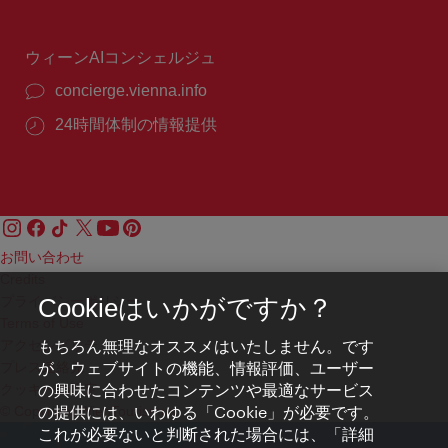
時
間：
ウィーンAIコンシェルジュ
concierge.vienna.info
24時間体制の情報提供
お問い合わせ
Credits
プライバシーポリシー
Cookieはいかがですか？
Terms of Use
もちろん無理なオススメはいたしません。です
アクセシビリティ
が、ウェブサイトの機能、情報評価、ユーザー
プレス連絡先
の興味に合わせたコンテンツや最適なサービス
クッキーの設定
の提供には、いわゆる「Cookie」が必要です。
© Copyright WienTourismus
これが必要ないと判断された場合には、「詳細