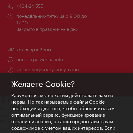
почта:
Телефон:
+43-1-24 555
Часы
понеде́льник-пя́тница с 9:00 до
работы:
17:00
Закрыто в праздничные дни
ИИ-консьерж Вены
concierge.vienna.info
Информация круглосуточно
Желаете Cookie?
Разумеется, мы не хотим действовать вам на
нервы. Но так называемые файлы Cookie
необходимы для того, чтобы обеспечить вам
Контакт
оптимальный сервис, функционирование
Credits
страниц и анализ, а также предоставить вам
Положение о конфиденциальности
содержимое с учетом ваших интересов. Если
Terms of Use