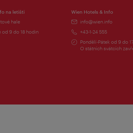
fo na letišti
Wien Hotels & Info
:
etové hale
E-
info@wien.info
mail:
zní
 od 9 do 18 hodin
Telefon:
+43-1-24 555
Provozní
Pondělí-Pátek od 9 do 1
doba:
O státních svátcích zav