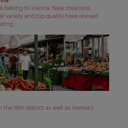
s belong to Vienna. New creations,
l variety and top quality have revived
ting ...
 the 16th district as well as Vienna's