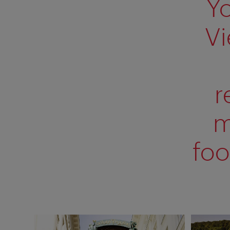
Y
Vi
r
m
foo