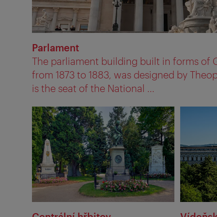
Parlament
The parliament building built in forms of 
from 1873 to 1883, was designed by Theoph
is the seat of the National ...
Centrální hřbitov
Vídeňsk