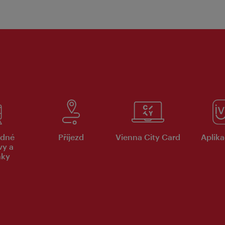
dné
Příjezd
Vienna City Card
Aplika
vy a
nky