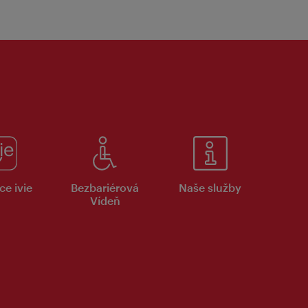
ce ivie
Bezbariérová
Naše služby
Vídeň