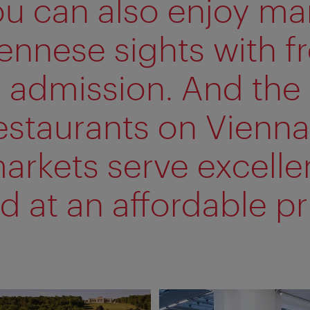
ou can also enjoy ma
ennese sights with f
admission. And the
estaurants on Vienna
arkets serve excelle
d at an affordable pr