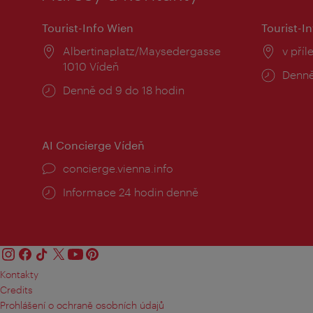
Tourist-Info Wien
Tourist-In
Místo:
Albertinaplatz/Maysedergasse
Místo
v příl
1010 Vídeň
Provo
Denně
Provozní
Denně od 9 do 18 hodin
doba:
doba:
AI Concierge Vídeň
concierge.vienna.info
Informace 24 hodin denně
Kontakty
Credits
Prohlášení o ochraně osobních údajů