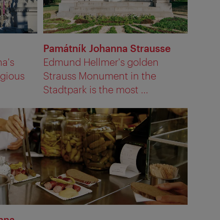
Památník Johanna Strausse
na's
Edmund Hellmer's golden
igious
Strauss Monument in the
Stadtpark is the most ...
nna