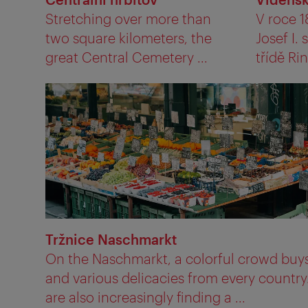
Stretching over more than
V roce 1
two square kilometers, the
Josef I.
great Central Cemetery ...
třídě Rin
Tržnice Naschmarkt
On the Naschmarkt, a colorful crowd buys 
and various delicacies from every country
are also increasingly finding a ...