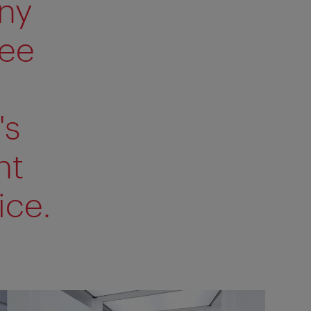
ny
ree
's
nt
ice.