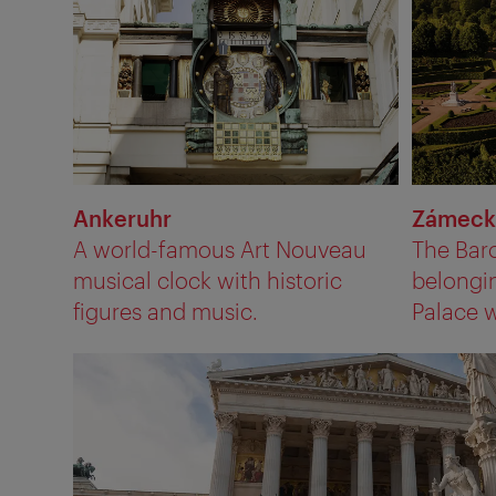
Ankeruhr
Zámeck
A world-famous Art Nouveau
The Bar
musical clock with historic
belongi
figures and music.
Palace w