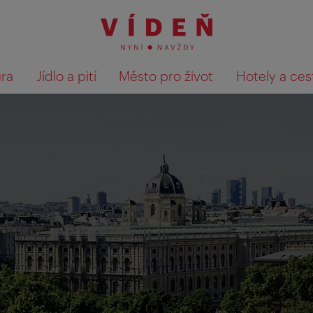
ura
Jídlo a pití
Město pro život
Hotely a ces
Výsledky hledání zobrazit 