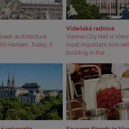
Vídeňská radnice
Greek architecture
Vienna City Hall is Vien
il Hansen. Today, it
most important non-rel
building in the ...
á univerzita
Sausage Stands in Vie