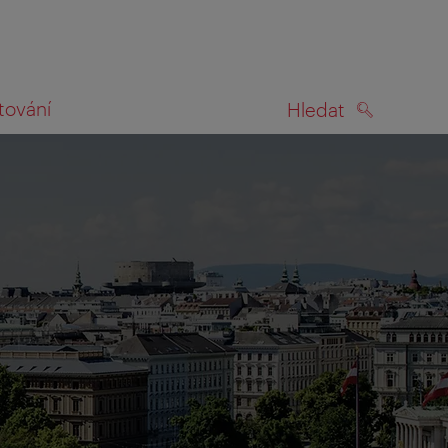
tování
Hledat
HLEDAT
na mapě