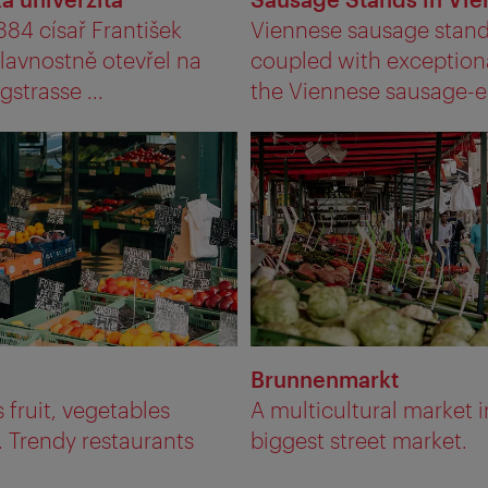
884 císař František
Viennese sausage stand
 slavnostně otevřel na
coupled with exceptiona
gstrasse ...
the Viennese sausage-ea
Brunnenmarkt
fruit, vegetables
A multicultural market in
. Trendy restaurants
biggest street market.