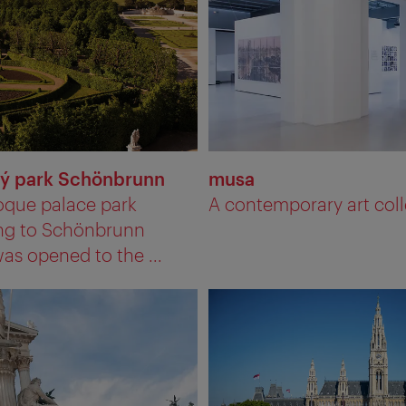
ý park Schönbrunn
musa
oque palace park
A contemporary art colle
ng to Schönbrunn
as opened to the ...