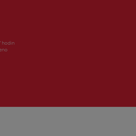
7 hodin
řeno