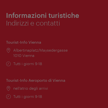
Informazioni turistiche
Indirizzi e contatti
Tourist-Info Vienna
Posizione:
Albertinaplatz/Maysedergasse
1010 Vienna
Orari
Tutti i giorni 9-18
di
apertura:
Tourist-Info Aeroporto di Vienna
Posizione:
nell’atrio degli arrivi
Orari
Tutti i giorni 9-18
di
apertura: