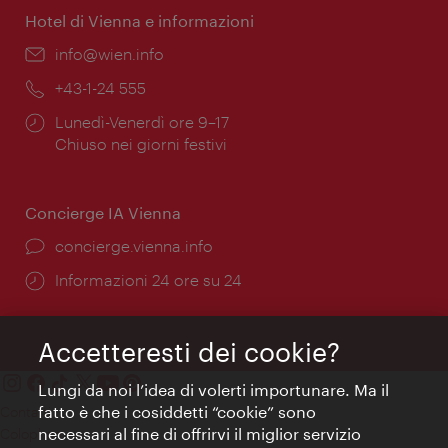
Hotel di Vienna e informazioni
Email:
info@wien.info
Telefono:
+43-1-24 555
Orari
Lunedì-Venerdì ore 9–17
di
Chiuso nei giorni festivi
apertura:
Concierge IA Vienna
Ort:
concierge.vienna.info
Öffnungszeiten:
Informazioni 24 ore su 24
Accetteresti dei cookie?
Lungi da noi l’idea di volerti importunare. Ma il
fatto è che i cosiddetti “cookie” sono
Contatti
necessari al fine di offrirvi il miglior servizio
Colophon