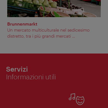
Brunnenmarkt
Un mercato multiculturale nel sedicesimo
distretto, tra i più grandi mercati ...
Servizi
Informazioni utili