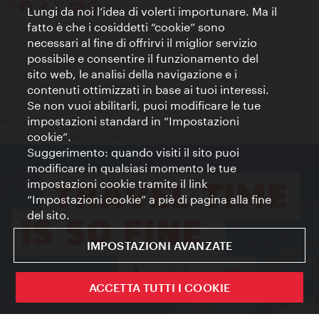
Lungi da noi l’idea di volerti importunare. Ma il
fatto è che i cosiddetti “cookie” sono
Contatti
necessari al fine di offrirvi il miglior servizio
Colophon
possibile e consentire il funzionamento del
Dichiarazione sulla protezione dei dati
sito web, le analisi della navigazione e i
Terms of Use
contenuti ottimizzati in base ai tuoi interessi.
Accessibilità
Se non vuoi abilitarli, puoi modificare le tue
Contatto stampa
impostazioni standard in “Impostazioni
Impostazioni cookie
cookie”.
© Copyright WienTourismus
Suggerimento: quando visiti il sito puoi
modificare in qualsiasi momento le tue
impostazioni cookie tramite il link
“Impostazioni cookie” a piè di pagina alla fine
del sito.
IMPOSTAZIONI AVANZATE
ACCETTA TUTTI I COOKIE