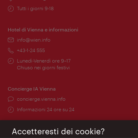
Orari
Tutti i giorni 9-18
di
apertura:
Hotel di Vienna e informazioni
Email:
info@wien.info
Telefono:
+43-1-24 555
Orari
Lunedì-Venerdì ore 9–17
di
Chiuso nei giorni festivi
apertura:
Concierge IA Vienna
Ort:
concierge.vienna.info
Öffnungszeiten:
Informazioni 24 ore su 24
Accetteresti dei cookie?