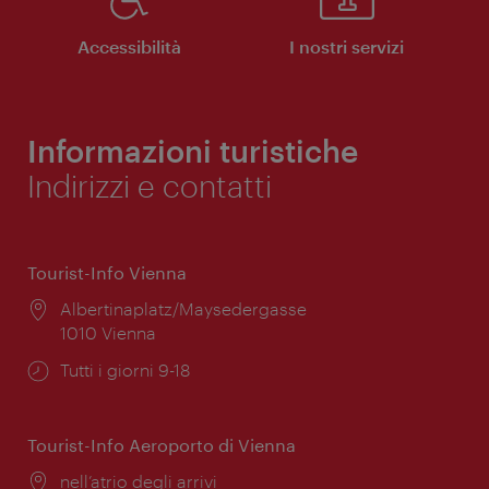
Accessibilità
I nostri servizi
Informazioni turistiche
Indirizzi e contatti
Tourist-Info Vienna
Posizione:
Albertinaplatz/Maysedergasse
1010 Vienna
Orari
Tutti i giorni 9-18
di
apertura:
Tourist-Info Aeroporto di Vienna
Posizione:
nell’atrio degli arrivi