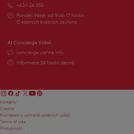
mail:
Telefon:
+43-1-24 555
Provozní
Pondělí-Pátek od 9 do 17 hodin
doba:
O státních svátcích zavřeno
AI Concierge Vídeň
concierge.vienna.info
Informace 24 hodin denně
Kontakty
Credits
Prohlášení o ochraně osobních údajů
Terms of Use
Přístupnost