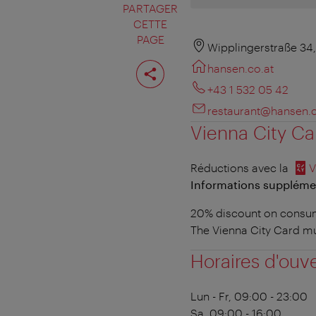
PARTAGER
CETTE
PAGE
Wipplingerstraße 34
Partager
hansen.co.at
cette
page
+43 1 532 05 42
restaurant@hansen.c
Vienna City Ca
Réductions avec la
V
Informations supplément
20% discount on consum
The Vienna City Card m
Horaires d'ouv
Lun - Fr, 09:00 - 23:00
Sa, 09:00 - 16:00