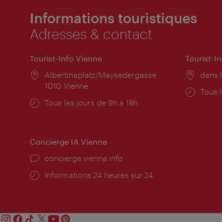
Informations touristiques
Adresses & contact
Tourist-Info Vienne
Tourist-I
Lieu:
Albertinaplatz/Maysedergasse
Lieu:
dans l
1010 Vienne
Horai
Tous l
Horaires
Tous les jours de 9h à 18h
d'ouve
d'ouverture:
Concierge IA Vienne
Ort:
concierge.vienna.info
Öffnungszeiten:
Informations 24 heures sur 24