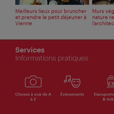
Meilleurs lieux pour bruncher
Murs vég
et prendre le petit déjeuner à
nature r
Vienne
l’archite
Services
Informations pratiques
Choses à voir de A
Évènements
Transports
à Z
& tick