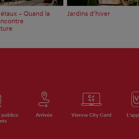
étaux – Quand la
Jardins d’hiver
encontre
cture
 publics
Arrivée
Vienna City Card
L'appl
ets