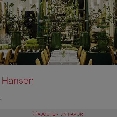
t Hansen
É
AJOUTER UN FAVORI