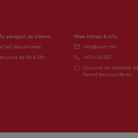
nfo aéroport de Vienne
Wien Hotels & Info
e hall des arrivées
E-
info@wien.info
mail:
res
es jours de 9h à 18h
Téléphone:
+43-1-24 555
rture:
Horaires
Du Lundi au Vendredi de
d'ouverture:
Fermé les jours fériés