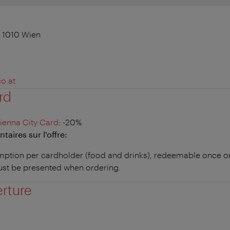
, 1010 Wien
o.at
rd
ienna City Card
: -20%
aires sur l'offre:
ption per cardholder (food and drinks), redeemable once on
ust be presented when ordering.
erture