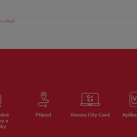
y
v okolí
dné
Příjezd
Vienna City Card
Aplika
vy a
nky