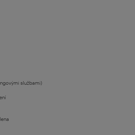
ingovými službami)
ení
lena