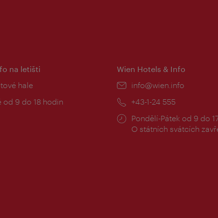
fo na letišti
Wien Hotels & Info
:
etové hale
E-
info@wien.info
mail:
zní
 od 9 do 18 hodin
Telefon:
+43-1-24 555
Provozní
Pondělí-Pátek od 9 do 1
doba:
O státních svátcích zav