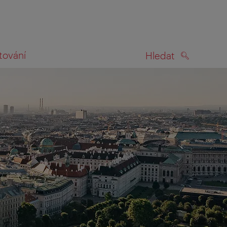
tování
Hledat
HLEDAT
na mapě