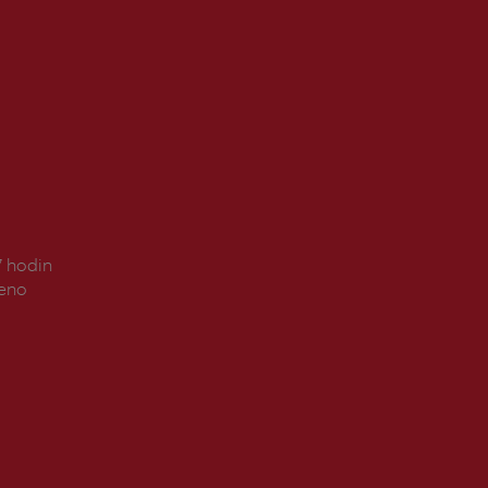
7 hodin
řeno