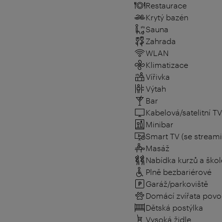
Restaurace
Krytý bazén
Sauna
Zahrada
WLAN
Klimatizace
Vířivka
Výtah
Bar
Kabelová/satelitní TV
Minibar
Smart TV (se stream
Masáž
Nabídka kurzů a škol
Plně bezbariérové
Garáž/parkoviště
Domácí zvířata povo
Dětská postýlka
Vysoká židle