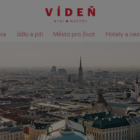
ura
Jídlo a pití
Město pro život
Hotely a ces
Výsledky hledání zobrazit 