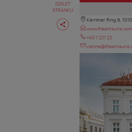
SDÍLET
STRÁNKU
Kärntner Ring 8, 101
Rozdělit
stranu
www.theamauris.co
+43 1 221 22
vienna@theamauris