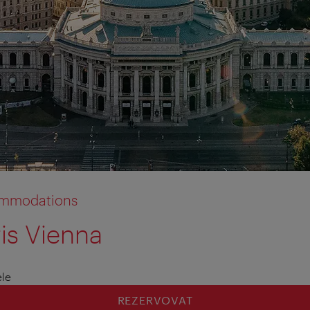
commodations
is Vienna
tion anzeigen
tion ausblenden
ele
REZERVOVAT