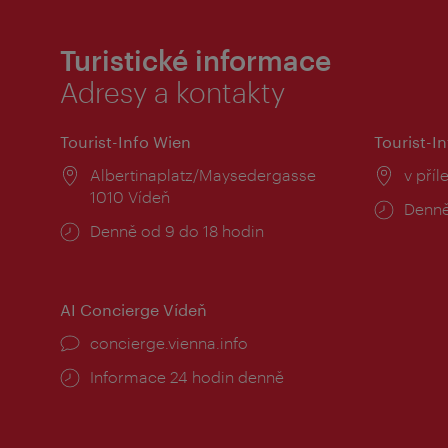
Turistické informace
Adresy a kontakty
Tourist-Info Wien
Tourist-In
Místo:
Albertinaplatz/Maysedergasse
Místo
v příl
1010 Vídeň
Provo
Denně
Provozní
Denně od 9 do 18 hodin
doba:
doba:
AI Concierge Vídeň
concierge.vienna.info
Informace 24 hodin denně