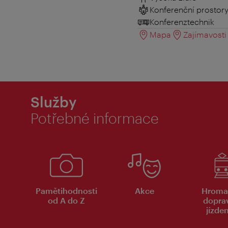
Konferenční prostor
Konferenztechnik
Mapa
Zajímavosti 
Služby
Potřebné informace
Pamětihodnosti
Akce
Hroma
od A do Z
dopra
jízde