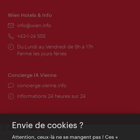
Wien Hotels & Info
E-
info@wien.info
mail:
Téléphone:
+43-1-24 555
Horaires
Du Lundi au Vendredi de 9h à 17h
d'ouverture:
Fermé les jours fériés
Concierge IA Vienne
Ort:
concierge.vienna.info
Öffnungszeiten:
Informations 24 heures sur 24
Envie de cookies ?
Attention, ceux-là ne se mangent pas ! Ces «
Contact