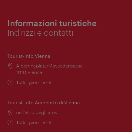
Informazioni turistiche
Indirizzi e contatti
Tourist-Info Vienna
Posizione:
Albertinaplatz/Maysedergasse
1010 Vienna
Orari
Tutti i giorni 9-18
di
apertura:
Tourist-Info Aeroporto di Vienna
Posizione:
nell’atrio degli arrivi
Orari
Tutti i giorni 9-18
di