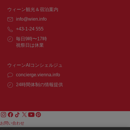
時
間：
ウィーン観光＆宿泊案内
E
info@wien.info
メ
電
+43-1-24 555
ー
話
ル：
営
毎日9時〜17時
番
業
祝祭日は休業
号：
時
間：
ウィーンAIコンシェルジュ
concierge.vienna.info
24時間体制の情報提供
お問い合わせ
Credits