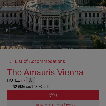
戻
List of Accommodations
る:
The Amauris Vienna
HOTEL
n.k.
Zusatzinformation anzeigen
Zusatzinformation ausblenden
62 部屋
123 ベッド
予約
お気に入りに追加する