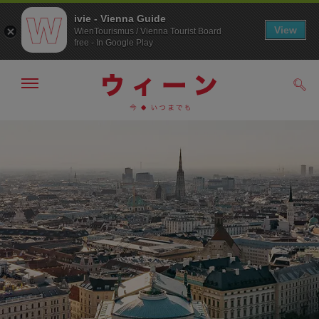
ivie - Vienna Guide
View
WienTourismus / Vienna Tourist Board
free - In Google Play
メ
検
ニ
索
ュ
/>
メ
こ
す
ー
る
ニ
の
の
ュ
ペ
表
ー
ー
示・
非
へ
ジ
表
の
示
ト
ッ
プ
へ