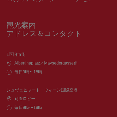
観光案内
アドレス＆コンタクト
1区旧市街
場
Albertinaplatz／Maysedergasse角
所：
営
毎日9時〜18時
業
時
間：
シュヴェヒャート・ウィーン国際空港
場
到着ロビー
所：
営
毎日9時〜18時
業