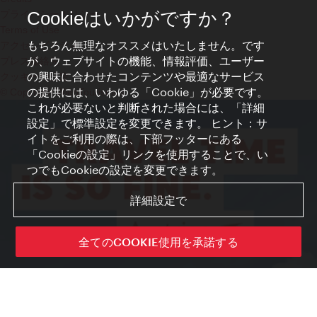
プライバシーポリシー
Cookieはいかがですか？
Terms of Use
もちろん無理なオススメはいたしません。です
アクセシビリティ
が、ウェブサイトの機能、情報評価、ユーザー
プレス連絡先
の興味に合わせたコンテンツや最適なサービス
クッキーの設定
の提供には、いわゆる「Cookie」が必要です。
© Copyright WienTourismus
これが必要ないと判断された場合には、「詳細
設定」で標準設定を変更できます。 ヒント：サ
イトをご利用の際は、下部フッターにある
「Cookieの設定」リンクを使用することで、い
つでもCookieの設定を変更できます。
詳細設定で
全てのCOOKIE使用を承諾する