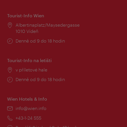
Tourist-Info Wien
Místo:
Albertinaplatz/Maysedergasse
1010 Vídeň
Provozní
Denně od 9 do 18 hodin
doba:
Tourist-Info na letišti
Místo:
v příletové hale
Provozní
Denně od 9 do 18 hodin
doba:
Wien Hotels & Info
E-
info@wien.info
mail:
Telefon:
+43-1-24 555