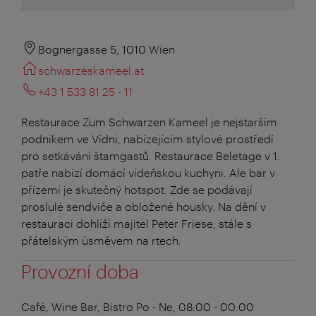
Bognergasse 5, 1010 Wien
schwarzeskameel.at
+43 1 533 81 25 - 11
Restaurace Zum Schwarzen Kameel je nejstarším
podnikem ve Vídni, nabízejícím stylové prostředí
pro setkávání štamgastů. Restaurace Beletage v 1.
patře nabízí domácí vídeňskou kuchyni. Ale bar v
přízemí je skutečný hotspot. Zde se podávají
proslulé sendviče a obložené housky. Na dění v
restauraci dohlíží majitel Peter Friese, stále s
přátelským úsměvem na rtech.
Provozní doba
Café, Wine Bar, Bistro
Po - Ne, 08:00 - 00:00