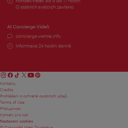
Provozní
Pondělí-Pátek od 9 do 17 hodin
doba:
O státních svátcích zavřeno
AI Concierge Vídeň
concierge.vienna.info
Informace 24 hodin denně
Kontakty
Credits
Prohlášení o ochraně osobních údajů
Terms of Use
Přístupnost
Kontakt pro tisk
Nastavení cookies
© Copyright Wien Tourismus