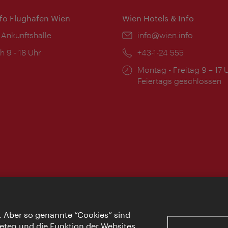
nfo Flughafen Wien
Wien Hotels & Info
 Ankunftshalle
Email:
info@wien.info
ngszeiten:
h 9 - 18 Uhr
Telefon:
+43-1-24 555
Öffnungszeiten:
Montag - Freitag 9 – 17 
Feiertags geschlossen
. Aber so genannte “Cookies” sind
eten und die Funktion der Websites