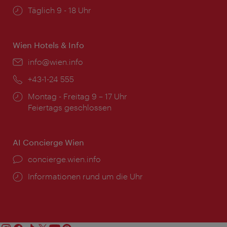
Öffnungszeiten:
Täglich 9 - 18 Uhr
Wien Hotels & Info
Email:
info@wien.info
Telefon:
+43-1-24 555
Öffnungszeiten:
Montag - Freitag 9 – 17 Uhr
Feiertags geschlossen
AI Concierge Wien
Ort:
concierge.wien.info
Öffnungszeiten:
Informationen rund um die Uhr