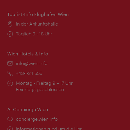
Tourist-Info Flughafen Wien
Ort:
in der Ankunftshalle
Öffnungszeiten:
Täglich 9 - 18 Uhr
Wien Hotels & Info
Email:
info@wien.info
Telefon:
+43-1-24 555
Öffnungszeiten:
Montag - Freitag 9 – 17 Uhr
Feiertags geschlossen
AI Concierge Wien
Ort:
concierge.wien.info
Öffnungszeiten:
Informationen rund um die Uhr