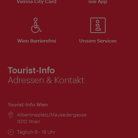
Vienna City Card
ivie App
Wien Barrierefrei
Unsere Services
Tourist-Info
Adressen & Kontakt
Tourist-Info Wien
Ort:
Albertinaplatz/Maysedergasse
1010 Wien
Öffnungszeiten:
Täglich 9 - 18 Uhr