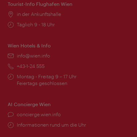
Tourist-Info Flughafen Wien
Ort:
in der Ankunftshalle
Öffnungszeiten:
Täglich 9 - 18 Uhr
Wien Hotels & Info
Email:
info@wien.info
Telefon:
+43-1-24 555
Öffnungszeiten:
Montag - Freitag 9 – 17 Uhr
Feiertags geschlossen
AI Concierge Wien
Ort:
concierge.wien.info
Öffnungszeiten:
Informationen rund um die Uhr