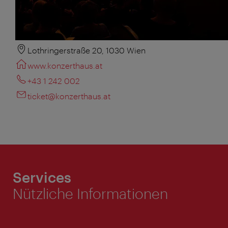
Lothringerstraße 20, 1030 Wien
www.konzerthaus.at
+43 1 242 002
ticket@konzerthaus.at
Services
Nützliche Informationen