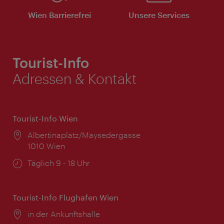
Wien Barrierefrei
Unsere Services
Tourist-Info
Adressen & Kontakt
Tourist-Info Wien
Ort:
Albertinaplatz/Maysedergasse
1010 Wien
Öffnungszeiten:
Täglich 9 - 18 Uhr
Tourist-Info Flughafen Wien
Ort:
in der Ankunftshalle