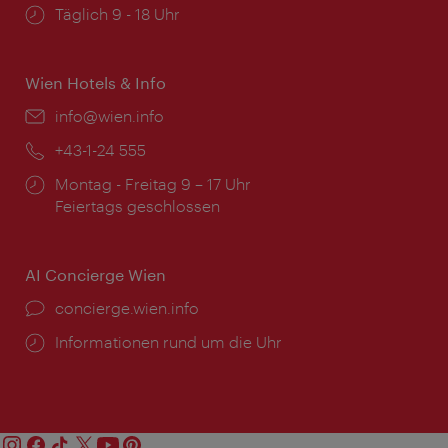
Öffnungszeiten:
Täglich 9 - 18 Uhr
Wien Hotels & Info
Email:
info@wien.info
Telefon:
+43-1-24 555
Öffnungszeiten:
Montag - Freitag 9 – 17 Uhr
Feiertags geschlossen
AI Concierge Wien
Ort:
concierge.wien.info
Öffnungszeiten:
Informationen rund um die Uhr