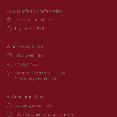
Tourist-Info Flughafen Wien
Ort:
in der Ankunftshalle
Öffnungszeiten:
Täglich 9 - 18 Uhr
Wien Hotels & Info
Email:
info@wien.info
Telefon:
+43-1-24 555
Öffnungszeiten:
Montag - Freitag 9 – 17 Uhr
Feiertags geschlossen
AI Concierge Wien
Ort:
concierge.wien.info
Öffnungszeiten:
Informationen rund um die Uhr