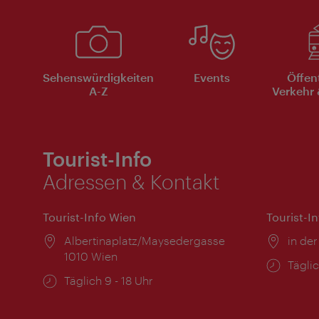
Sehenswürdigkeiten
Events
Öffen
A-Z
Verkehr 
Tourist-Info
Adressen & Kontakt
Tourist-Info Wien
Tourist-I
Ort:
Albertinaplatz/Maysedergasse
Ort:
in der
1010 Wien
Öffnu
Täglic
Öffnungszeiten:
Täglich 9 - 18 Uhr