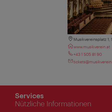
Musikvereinsplatz 1,
www.musikverein.at
+43 1 505 81 90
tickets@musikverein
Services
Nützliche Informationen