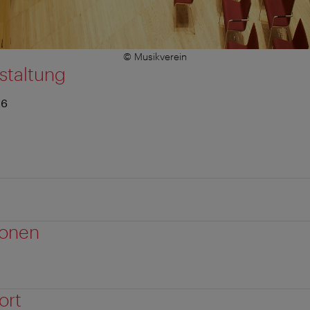
© Musikverein
staltung
26
ionen
ort