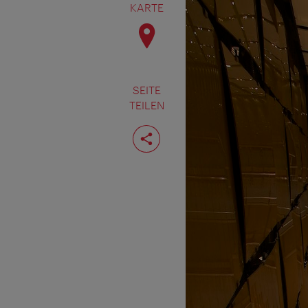
KARTE
SEITE
TEILEN
Seite
teilen