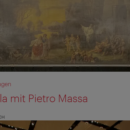
ngen
a mit Pietro Massa
CH