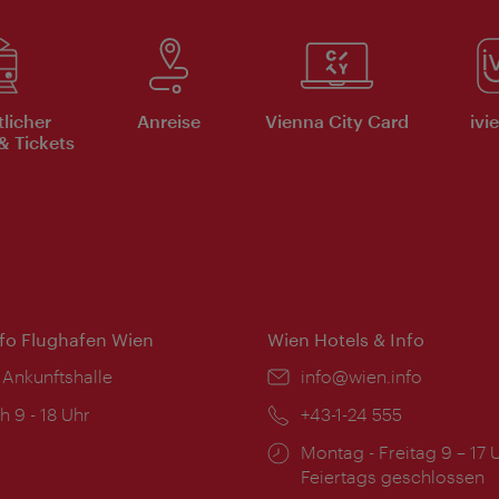
tlicher
Anreise
Vienna City Card
ivi
& Tickets
nfo Flughafen Wien
Wien Hotels & Info
 Ankunftshalle
Email:
info@wien.info
ngszeiten:
h 9 - 18 Uhr
Telefon:
+43-1-24 555
Öffnungszeiten:
Montag - Freitag 9 – 17 
Feiertags geschlossen