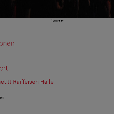
Planet.tt
ionen
ort
t.tt Raiffeisen Halle
ien