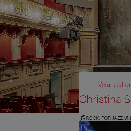
Zurück
Veranstaltu
zu:
Christina 
ROCK, POP, JAZZ U