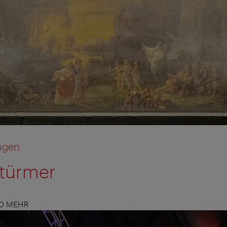
ngen
Stürmer
ND MEHR