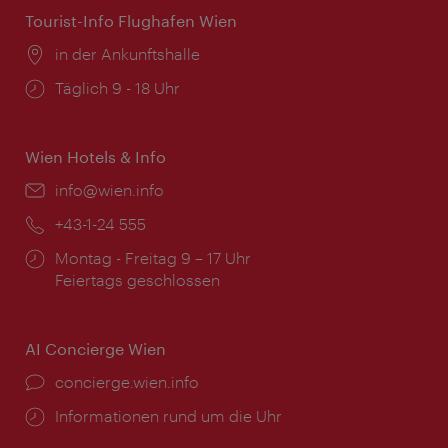
Tourist-Info Flughafen Wien
Ort:
in der Ankunftshalle
Öffnungszeiten:
Täglich 9 - 18 Uhr
Wien Hotels & Info
Email:
info@wien.info
Telefon:
+43-1-24 555
Öffnungszeiten:
Montag - Freitag 9 – 17 Uhr
Feiertags geschlossen
AI Concierge Wien
Ort:
concierge.wien.info
Öffnungszeiten:
Informationen rund um die Uhr