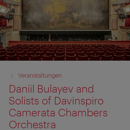
Zurück
Veranstaltungen
zu:
Daniil Bulayev and
Solists of Davinspiro
Camerata Chambers
Orchestra