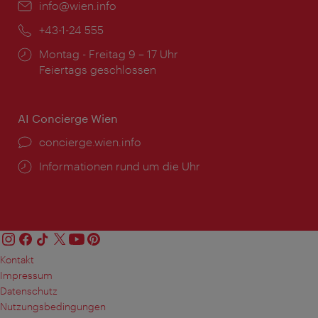
Email:
info@wien.info
Telefon:
+43-1-24 555
Öffnungszeiten:
Montag - Freitag 9 – 17 Uhr
Feiertags geschlossen
AI Concierge Wien
Ort:
concierge.wien.info
Öffnungszeiten:
Informationen rund um die Uhr
Kontakt
Impressum
Datenschutz
Nutzungsbedingungen