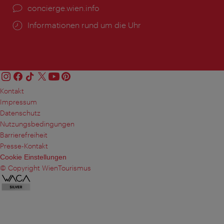
Ort:
concierge.wien.info
Öffnungszeiten:
Informationen rund um die Uhr
Kontakt
Impressum
Datenschutz
Nutzungsbedingungen
Barrierefreiheit
Presse-Kontakt
Cookie Einstellungen
© Copyright WienTourismus