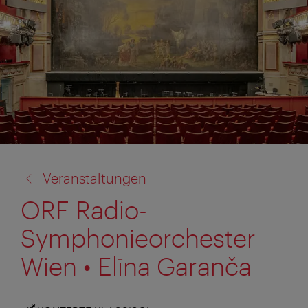
Zurück
Veranstaltungen
zu:
ORF Radio-
Symphonieorchester
Wien • Elīna Garanča