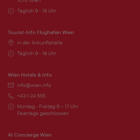
Öffnungszeiten:
Täglich 9 - 18 Uhr
Tourist-Info Flughafen Wien
Ort:
in der Ankunftshalle
Öffnungszeiten:
Täglich 9 - 18 Uhr
Wien Hotels & Info
Email:
info@wien.info
Telefon:
+43-1-24 555
Öffnungszeiten:
Montag - Freitag 9 – 17 Uhr
Feiertags geschlossen
AI Concierge Wien