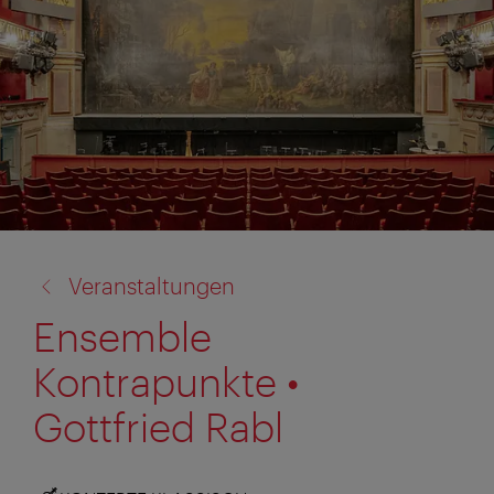
Zurück
Veranstaltungen
zu:
Ensemble
Kontrapunkte •
Gottfried Rabl