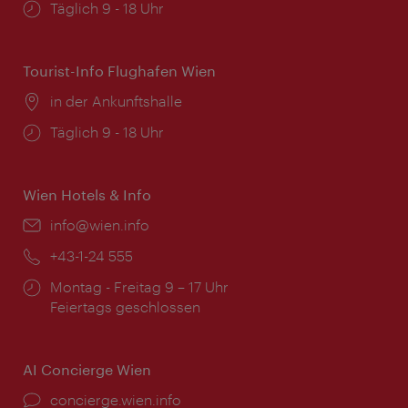
Öffnungszeiten:
Täglich 9 - 18 Uhr
Tourist-Info Flughafen Wien
Ort:
in der Ankunftshalle
Öffnungszeiten:
Täglich 9 - 18 Uhr
Wien Hotels & Info
Email:
info@wien.info
Telefon:
+43-1-24 555
Öffnungszeiten:
Montag - Freitag 9 – 17 Uhr
Feiertags geschlossen
AI Concierge Wien
Ort:
concierge.wien.info