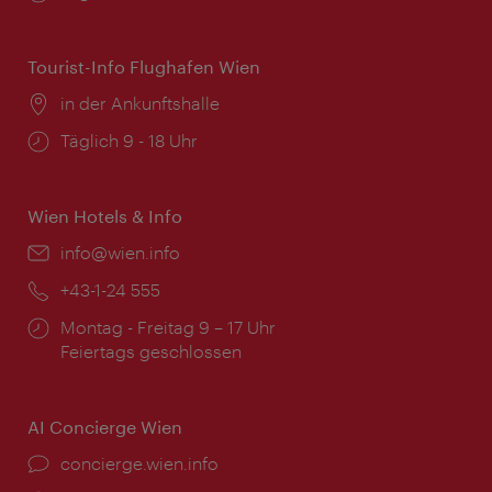
Tourist-Info Flughafen Wien
Ort:
in der Ankunftshalle
Öffnungszeiten:
Täglich 9 - 18 Uhr
Wien Hotels & Info
Email:
info@wien.info
Telefon:
+43-1-24 555
Öffnungszeiten:
Montag - Freitag 9 – 17 Uhr
Feiertags geschlossen
AI Concierge Wien
Ort:
concierge.wien.info