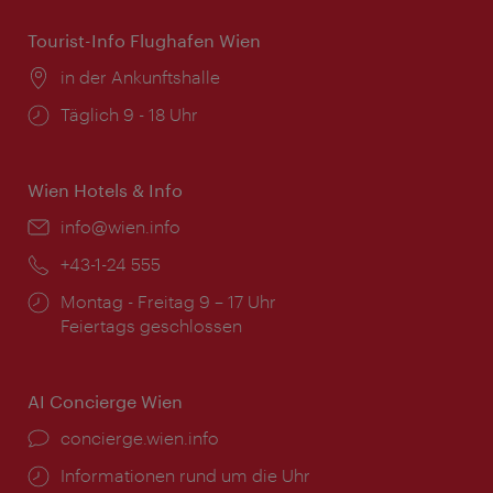
Tourist-Info Flughafen Wien
Ort:
in der Ankunftshalle
Öffnungszeiten:
Täglich 9 - 18 Uhr
Wien Hotels & Info
Email:
info@wien.info
Telefon:
+43-1-24 555
Öffnungszeiten:
Montag - Freitag 9 – 17 Uhr
Feiertags geschlossen
AI Concierge Wien
Ort:
concierge.wien.info
Öffnungszeiten:
Informationen rund um die Uhr