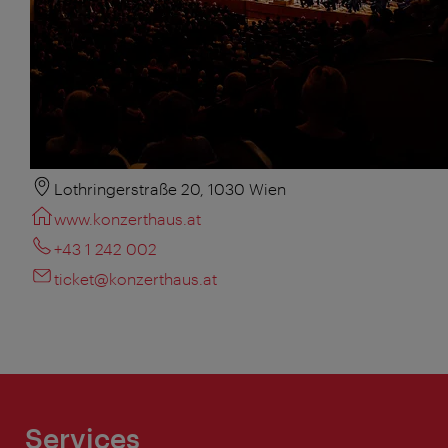
Lothringerstraße 20, 1030 Wien
www.konzerthaus.at
+43 1 242 002
ticket@konzerthaus.at
Services