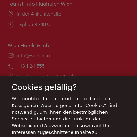
Tourist-Info Flughafen Wien
Ort:
in der Ankunftshalle
Öffnungszeiten:
Täglich 9 - 18 Uhr
Wien Hotels & Info
Email:
info@wien.info
Telefon:
+43-1-24 555
Öffnungszeiten:
Montag - Freitag 9 – 17 Uhr
Feiertags geschlossen
Cookies gefällig?
Wir möchten Ihnen natürlich nicht auf den
AI Concierge Wien
Keks gehen. Aber so genannte “Cookies” sind
notwendig, um Ihnen den bestmöglichen
Ort:
concierge.wien.info
Service zu bieten und die Funktion der
Öffnungszeiten:
Informationen rund um die Uhr
Websites und Auswertungen sowie auf Ihre
Interessen zugeschnittene Inhalte zu