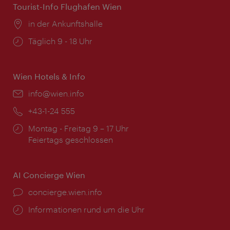
Tourist-Info Flughafen Wien
Ort:
in der Ankunftshalle
Öffnungszeiten:
Täglich 9 - 18 Uhr
Wien Hotels & Info
Email:
info@wien.info
Telefon:
+43-1-24 555
Öffnungszeiten:
Montag - Freitag 9 – 17 Uhr
Feiertags geschlossen
AI Concierge Wien
Ort:
concierge.wien.info
Öffnungszeiten:
Informationen rund um die Uhr