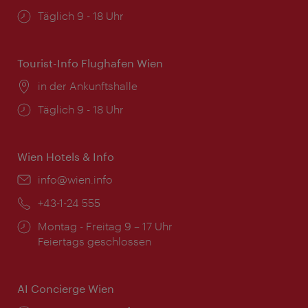
Öffnungszeiten:
Täglich 9 - 18 Uhr
Tourist-Info Flughafen Wien
Ort:
in der Ankunftshalle
Öffnungszeiten:
Täglich 9 - 18 Uhr
Wien Hotels & Info
Email:
info@wien.info
Telefon:
+43-1-24 555
Öffnungszeiten:
Montag - Freitag 9 – 17 Uhr
Feiertags geschlossen
AI Concierge Wien