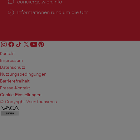
Ort:
concierge.wien.info
Öffnungszeiten:
Informationen rund um die Uhr
Kontakt
Impressum
Datenschutz
Nutzungsbedingungen
Barrierefreiheit
Presse-Kontakt
Cookie Einstellungen
© Copyright WienTourismus