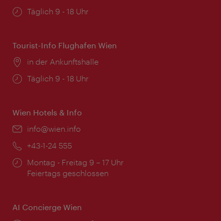
Öffnungszeiten:
Täglich 9 - 18 Uhr
Tourist-Info Flughafen Wien
Ort:
in der Ankunftshalle
Öffnungszeiten:
Täglich 9 - 18 Uhr
Wien Hotels & Info
Email:
info@wien.info
Telefon:
+43-1-24 555
Öffnungszeiten:
Montag - Freitag 9 – 17 Uhr
Feiertags geschlossen
AI Concierge Wien