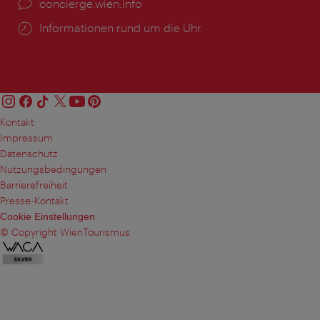
Ort:
concierge.wien.info
Öffnungszeiten:
Informationen rund um die Uhr
Kontakt
Impressum
Datenschutz
Nutzungsbedingungen
Barrierefreiheit
Presse-Kontakt
Cookie Einstellungen
© Copyright WienTourismus