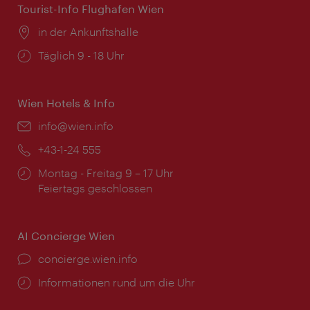
Tourist-Info Flughafen Wien
Ort:
in der Ankunftshalle
Öffnungszeiten:
Täglich 9 - 18 Uhr
Wien Hotels & Info
Email:
info@wien.info
Telefon:
+43-1-24 555
Öffnungszeiten:
Montag - Freitag 9 – 17 Uhr
Feiertags geschlossen
AI Concierge Wien
Ort:
concierge.wien.info
Öffnungszeiten:
Informationen rund um die Uhr