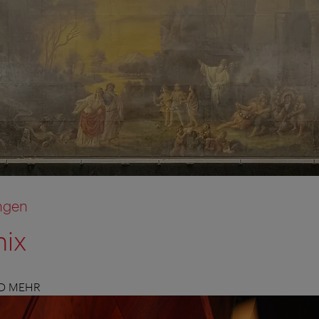
ngen
nix
ND MEHR