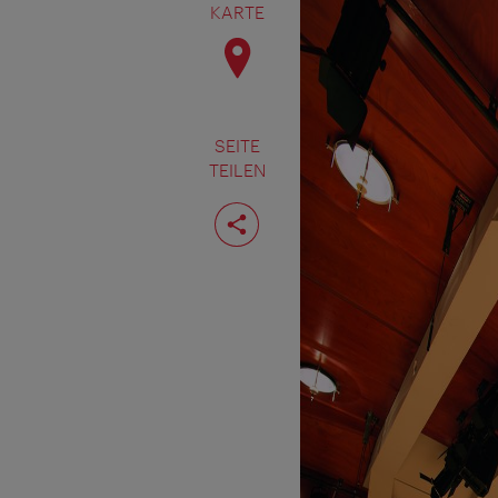
KARTE
SEITE
TEILEN
Seite
teilen