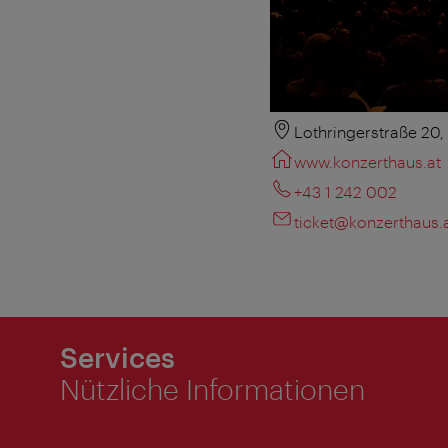
Lothringerstraße 20
www.konzerthaus.at
+43 1 242 002
ticket@konzerthaus.
Services
Nützliche Informationen