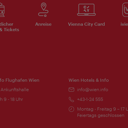
tlicher
Anreise
Vienna City Card
ivi
& Tickets
nfo Flughafen Wien
Wien Hotels & Info
 Ankunftshalle
Email:
info@wien.info
ngszeiten:
h 9 - 18 Uhr
Telefon:
+43-1-24 555
Öffnungszeiten:
Montag - Freitag 9 – 17 
Feiertags geschlossen