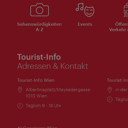
Sehenswürdigkeiten
Events
Öffen
A-Z
Verkehr 
Tourist-Info
Adressen & Kontakt
Tourist-Info Wien
Tourist-I
Ort:
Albertinaplatz/Maysedergasse
Ort:
in der
1010 Wien
Öffnu
Täglic
Öffnungszeiten:
Täglich 9 - 18 Uhr
AI Concierge Wien