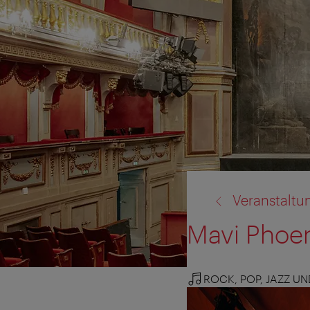
Zurück
Veranstaltu
zu:
Mavi Phoe
ROCK, POP, JAZZ U