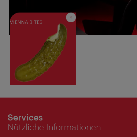
Schließen
VIENNA BITES
Seilerstätte 30, 1010 Wien
www.hdm.at
+43 1 513 48 50
info@hdm.at
Services
Nützliche Informationen