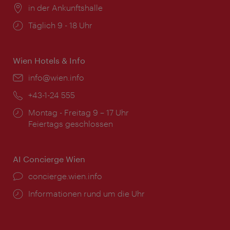
Ort:
in der Ankunftshalle
Öffnungszeiten:
Täglich 9 - 18 Uhr
Wien Hotels & Info
Email:
info@wien.info
Telefon:
+43-1-24 555
Öffnungszeiten:
Montag - Freitag 9 – 17 Uhr
Feiertags geschlossen
AI Concierge Wien
Ort:
concierge.wien.info
Öffnungszeiten:
Informationen rund um die Uhr