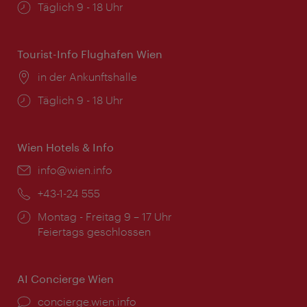
Öffnungszeiten:
Täglich 9 - 18 Uhr
Tourist-Info Flughafen Wien
Ort:
in der Ankunftshalle
Öffnungszeiten:
Täglich 9 - 18 Uhr
Wien Hotels & Info
Email:
info@wien.info
Telefon:
+43-1-24 555
Öffnungszeiten:
Montag - Freitag 9 – 17 Uhr
Feiertags geschlossen
AI Concierge Wien
Ort:
concierge.wien.info