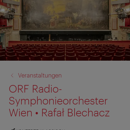
Zurück
Veranstaltungen
zu:
ORF Radio-
Symphonieorchester
Wien • Rafał Blechacz