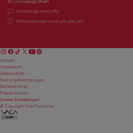
AI Concierge Wien
Ort:
concierge.wien.info
Öffnungszeiten:
Informationen rund um die Uhr
Kontakt
Impressum
Datenschutz
Nutzungsbedingungen
Barrierefreiheit
Presse-Kontakt
Cookie Einstellungen
© Copyright WienTourismus