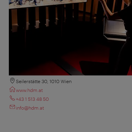
Seilerstätte 30, 1010 Wien
www.hdm.at
+43 1 513 48 50
info@hdm.at