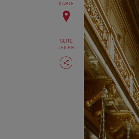
KARTE
SEITE
TEILEN
Seite
teilen