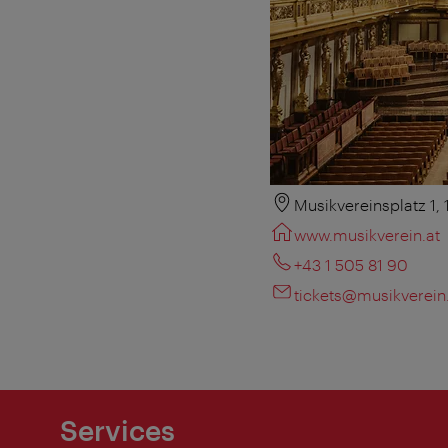
Musikvereinsplatz 1,
www.musikverein.at
+43 1 505 81 90
tickets@musikverein
Services