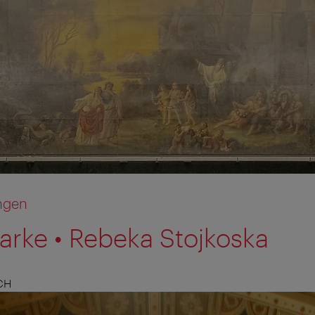
ngen
tarke • Rebeka Stojkoska
CH