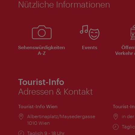
Nützliche Informationen
Sehenswürdigkeiten
Events
Öffen
A-Z
Verkehr 
Tourist-Info
Adressen & Kontakt
Tourist-Info Wien
Tourist-I
Ort:
Albertinaplatz/Maysedergasse
Ort:
in der
1010 Wien
Öffnu
Täglic
Öffnungszeiten:
Täglich 9 - 18 Uhr