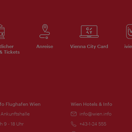
tlicher
Anreise
Vienna City Card
ivi
& Tickets
nfo Flughafen Wien
Wien Hotels & Info
 Ankunftshalle
Email:
info@wien.info
ngszeiten:
h 9 - 18 Uhr
Telefon:
+43-1-24 555