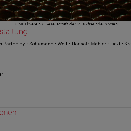
© Musikverein / Gesellschaft der Musikfreunde in Wien
staltung
Bartholdy • Schumann • Wolf • Hensel • Mahler • Liszt • Kral
er
ionen