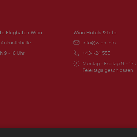
nfo Flughafen Wien
Wien Hotels & Info
 Ankunftshalle
Email:
info@wien.info
ngszeiten:
h 9 - 18 Uhr
Telefon:
+43-1-24 555
Öffnungszeiten:
Montag - Freitag 9 – 17 
Feiertags geschlossen