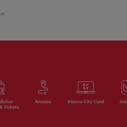
.at
tlicher
Anreise
Vienna City Card
ivi
& Tickets