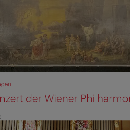
ngen
onzert der Wiener Philharmo
CH