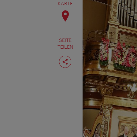
KARTE
SEITE
TEILEN
Seite
teilen