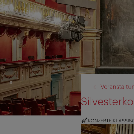
Zurück
Veranstaltu
zu:
Silvesterk
KONZERTE KLASSIS