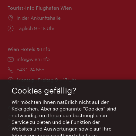
Tourist-Info Flughafen Wien
Ort:
in der Ankunftshalle
Öffnungszeiten:
Täglich 9 - 18 Uhr
Wien Hotels & Info
Email:
info@wien.info
Telefon:
+43-1-24 555
Öffnungszeiten:
Montag - Freitag 9 – 17 Uhr
Feiertags geschlossen
Cookies gefällig?
Wir möchten Ihnen natürlich nicht auf den
AI Concierge Wien
Keks gehen. Aber so genannte “Cookies” sind
notwendig, um Ihnen den bestmöglichen
Ort:
concierge.wien.info
Service zu bieten und die Funktion der
Öffnungszeiten:
Informationen rund um die Uhr
Websites und Auswertungen sowie auf Ihre
Interessen zugeschnittene Inhalte zu