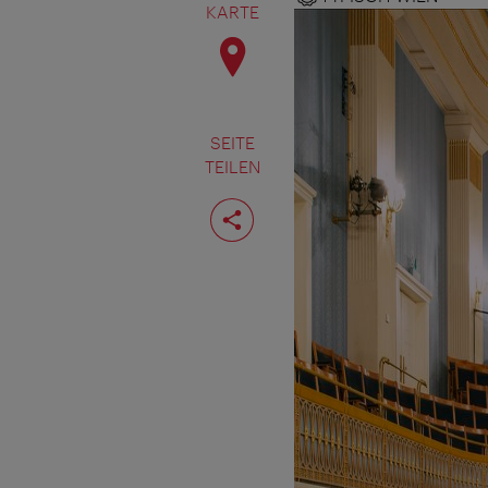
KARTE
SEITE
TEILEN
Seite
teilen