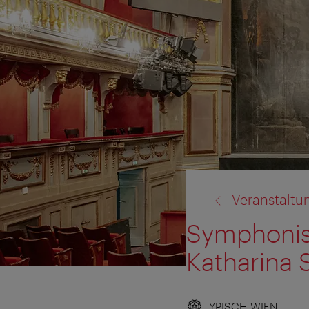
Zurück
Veranstaltu
zu:
Symphonis
Katharina 
TYPISCH WIEN