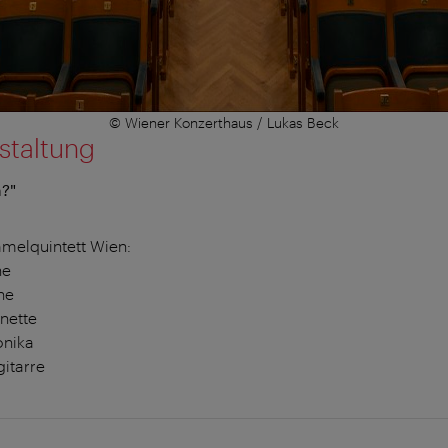
© Wiener Konzerthaus / Lukas Beck
staltung
n?"
elquintett Wien:
ne
ne
nette
onika
itarre