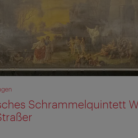
ngen
ches Schrammelquintett W
Straßer