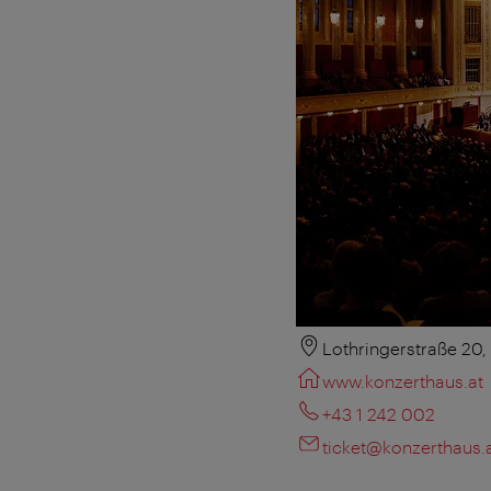
Lothringerstraße 20
www.konzerthaus.at
+43 1 242 002
ticket@konzerthaus.