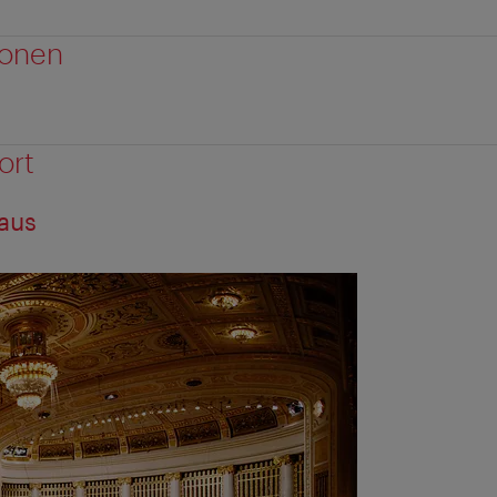
ionen
ort
aus