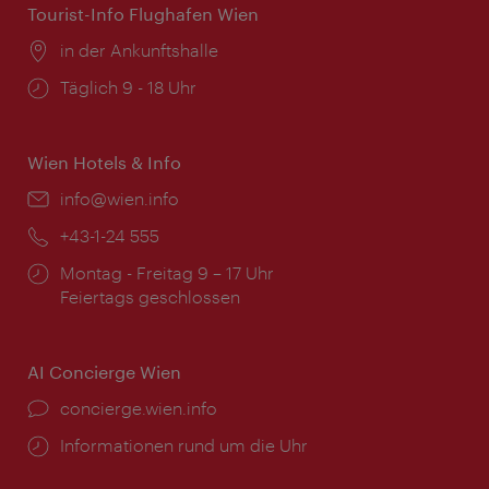
Tourist-Info Flughafen Wien
Ort:
in der Ankunftshalle
Öffnungszeiten:
Täglich 9 - 18 Uhr
Wien Hotels & Info
Email:
info@wien.info
Telefon:
+43-1-24 555
Öffnungszeiten:
Montag - Freitag 9 – 17 Uhr
Feiertags geschlossen
AI Concierge Wien
Ort:
concierge.wien.info
Öffnungszeiten:
Informationen rund um die Uhr