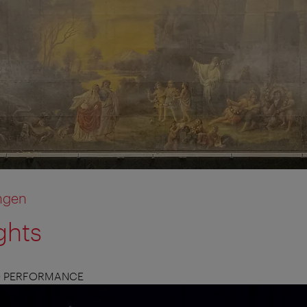
ngen
ights
D PERFORMANCE