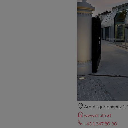
Am Augartenspitz 1,
www.muth.at
+43 1 347 80 80