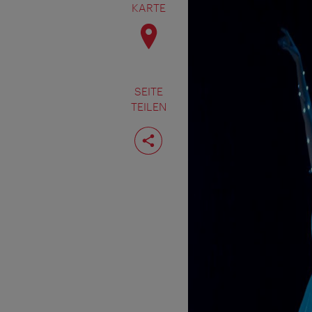
KARTE
SEITE
TEILEN
Seite
teilen