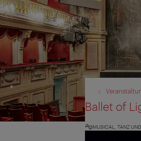
Zurück
Veranstaltu
zu:
Ballet of L
MUSICAL, TANZ UN