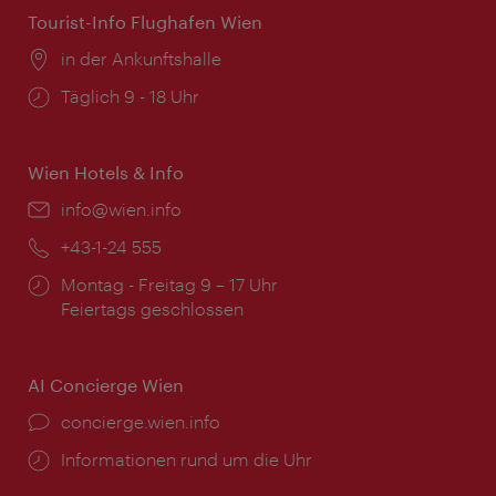
Tourist-Info Flughafen Wien
Ort:
in der Ankunftshalle
Öffnungszeiten:
Täglich 9 - 18 Uhr
Wien Hotels & Info
Email:
info@wien.info
Telefon:
+43-1-24 555
Öffnungszeiten:
Montag - Freitag 9 – 17 Uhr
Feiertags geschlossen
AI Concierge Wien
Ort:
concierge.wien.info
Öffnungszeiten:
Informationen rund um die Uhr