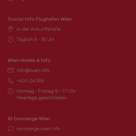
Tourist-Info Flughafen Wien
Ort:
in der Ankunftshalle
Öffnungszeiten:
Täglich 9 - 18 Uhr
Wien Hotels & Info
Email:
info@wien.info
Telefon:
+43-1-24 555
Öffnungszeiten:
Montag - Freitag 9 – 17 Uhr
Feiertags geschlossen
AI Concierge Wien
Ort:
concierge.wien.info