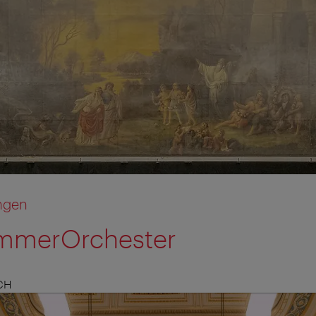
ngen
mmerOrchester
CH