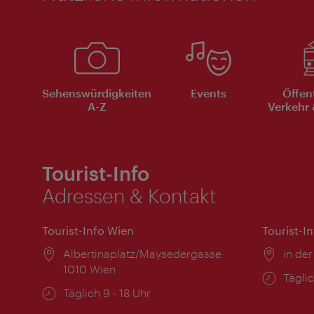
Sehenswürdigkeiten
Events
Öffen
A-Z
Verkehr 
Tourist-Info
Adressen & Kontakt
Tourist-Info Wien
Tourist-I
Ort:
Albertinaplatz/Maysedergasse
Ort:
in der
1010 Wien
Öffnu
Täglic
Öffnungszeiten:
Täglich 9 - 18 Uhr