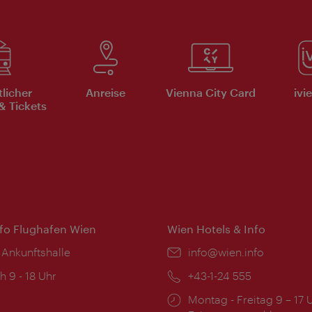
tlicher
Anreise
Vienna City Card
ivi
& Tickets
nfo Flughafen Wien
Wien Hotels & Info
 Ankunftshalle
Email:
info@wien.info
ngszeiten:
h 9 - 18 Uhr
Telefon:
+43-1-24 555
Öffnungszeiten:
Montag - Freitag 9 – 17 