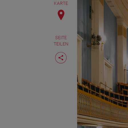
KARTE
SEITE
TEILEN
Seite
teilen