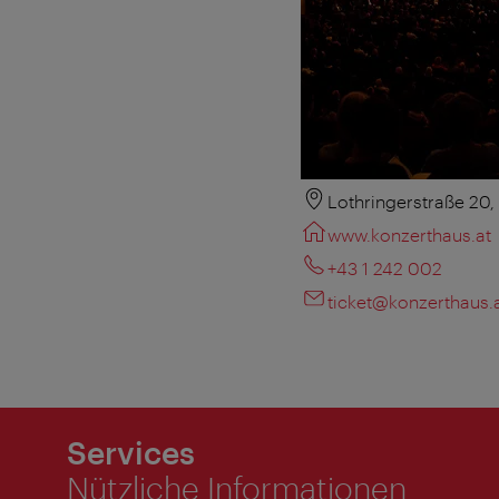
Lothringerstraße 20
www.konzerthaus.at
+43 1 242 002
ticket@konzerthaus.
Services
Nützliche Informationen