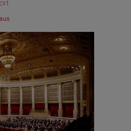
ort
aus