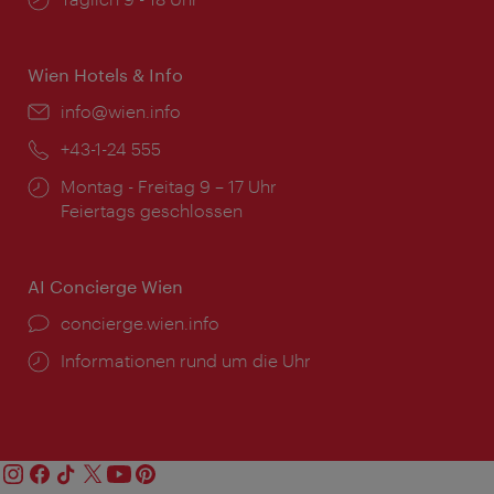
Wien Hotels & Info
Email:
info@wien.info
Telefon:
+43-1-24 555
Öffnungszeiten:
Montag - Freitag 9 – 17 Uhr
Feiertags geschlossen
AI Concierge Wien
Ort:
concierge.wien.info
Öffnungszeiten:
Informationen rund um die Uhr