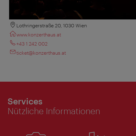
Lothringerstraße 20, 1030 Wien
www.konzerthaus.at
+43 1 242 002
ticket@konzerthaus.at
Services
Nützliche Informationen