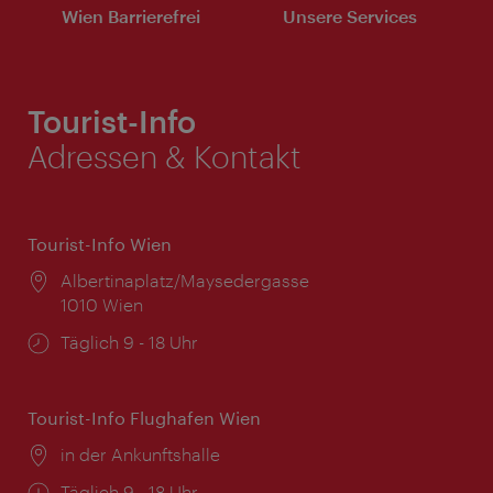
Wien Barrierefrei
Unsere Services
Tourist-Info
Adressen & Kontakt
Tourist-Info Wien
Ort:
Albertinaplatz/Maysedergasse
1010 Wien
Öffnungszeiten:
Täglich 9 - 18 Uhr
Tourist-Info Flughafen Wien
Ort:
in der Ankunftshalle
Öffnungszeiten:
Täglich 9 - 18 Uhr