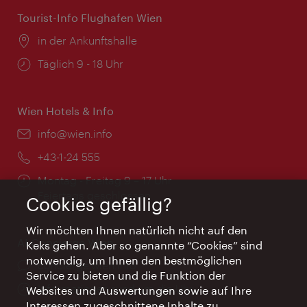
Tourist-Info Flughafen Wien
Ort:
in der Ankunftshalle
Öffnungszeiten:
Täglich 9 - 18 Uhr
Wien Hotels & Info
Email:
info@wien.info
Telefon:
+43-1-24 555
Öffnungszeiten:
Montag - Freitag 9 – 17 Uhr
Feiertags geschlossen
Cookies gefällig?
Wir möchten Ihnen natürlich nicht auf den
AI Concierge Wien
Keks gehen. Aber so genannte “Cookies” sind
notwendig, um Ihnen den bestmöglichen
Ort:
concierge.wien.info
Service zu bieten und die Funktion der
Öffnungszeiten:
Informationen rund um die Uhr
Websites und Auswertungen sowie auf Ihre
Interessen zugeschnittene Inhalte zu