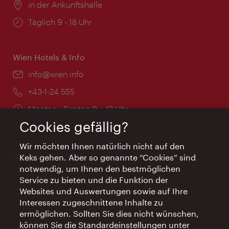
Ort:
in der Ankunftshalle
Öffnungszeiten:
Täglich 9 - 18 Uhr
Wien Hotels & Info
Email:
info@wien.info
Telefon:
+43-1-24 555
Öffnungszeiten:
Montag - Freitag 9 – 17 Uhr
Feiertags geschlossen
Cookies gefällig?
Wir möchten Ihnen natürlich nicht auf den
AI Concierge Wien
Keks gehen. Aber so genannte “Cookies” sind
notwendig, um Ihnen den bestmöglichen
Ort:
concierge.wien.info
Service zu bieten und die Funktion der
Öffnungszeiten:
Informationen rund um die Uhr
Websites und Auswertungen sowie auf Ihre
Interessen zugeschnittene Inhalte zu
ermöglichen. Sollten Sie dies nicht wünschen,
können Sie die Standardeinstellungen unter